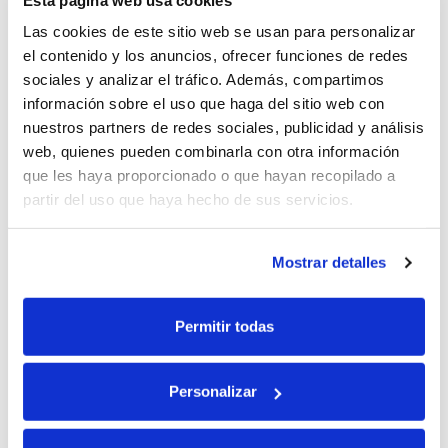
caso ventanas o paredes. En definitiva, es capaz
de aportar tanto energía eléctrica renovable
Las cookies de este sitio web se usan para personalizar
como las funcionalidades propias de
el contenido y los anuncios, ofrecer funciones de redes
aislamiento.
sociales y analizar el tráfico. Además, compartimos
Leer artículo completo
información sobre el uso que haga del sitio web con
nuestros partners de redes sociales, publicidad y análisis
web, quienes pueden combinarla con otra información
Buscador de Ayudas y
que les haya proporcionado o que hayan recopilado a
partir del uso que haya hecho de sus servicios.
Subvenciones para asesorar a
instaladores y reformistas
Mostrar detalles
Nuestro servicio de asesoramiento sobre ayudas
y subvenciones fue uno de los primeros temas
Permitir todas
que os contamos durante 2022. Casi un año
después, se ha convertido en una herramienta
imprescindible para los profesionales que
Personalizar
quieren conocer las ayudas vigentes en nuestro
sector con un
lenguaje cercano y entendible
.
Leer artículo completo