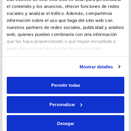
el contenido y los anuncios, ofrecer funciones de redes
sociales y analizar el tráfico. Además, compartimos
información sobre el uso que haga del sitio web con
nuestros partners de redes sociales, publicidad y análisis
web, quienes pueden combinarla con otra información
que les haya proporcionado o que hayan recopilado a
partir del uso que haya hecho de sus servicios.
04
Mostrar detalles
SISTEMAS DE CAUDAL DE
REFRIGERANTE VARIABLE
Sistemas de caudal refrigerante variable.
Permitir todas
Equipos hidrónicos. Equipos Autónomos.
Equipos Evaporativos.Fancoils.
Personalizar
Denegar