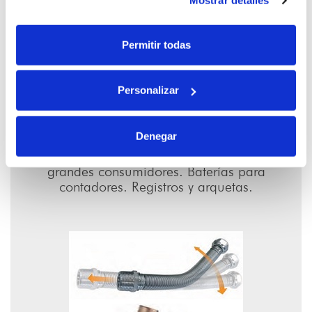
Mostrar detalles
Permitir todas
Personalizar
05
CONTADORES
Denegar
Contadores de agua domésticas y para
grandes consumidores. Baterías para
contadores. Registros y arquetas.