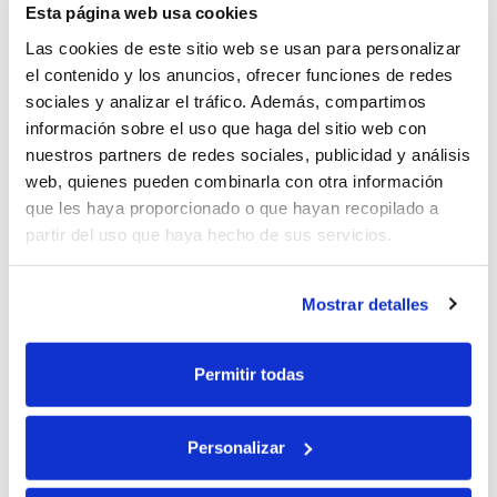
Esta página web usa cookies
Las cookies de este sitio web se usan para personalizar
el contenido y los anuncios, ofrecer funciones de redes
sociales y analizar el tráfico. Además, compartimos
OBRA CIVIL
información sobre el uso que haga del sitio web con
Las ciudades y su urbanismo están cambiando.
nuestros partners de redes sociales, publicidad y análisis
Conoce las soluciones y materiales más
web, quienes pueden combinarla con otra información
innovadores, acordes a las nuevas normativas y
que les haya proporcionado o que hayan recopilado a
tendencias.
partir del uso que haya hecho de sus servicios.
Mostrar detalles
Permitir todas
Personalizar