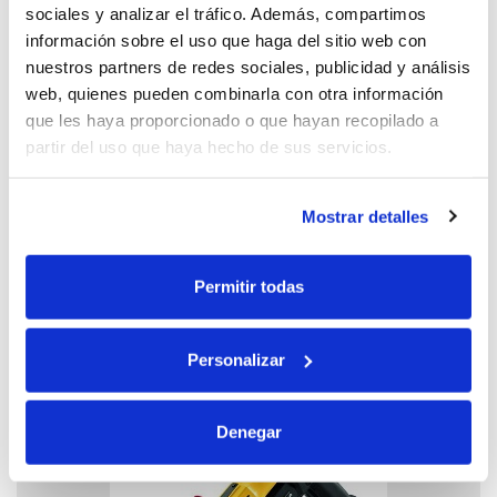
sociales y analizar el tráfico. Además, compartimos
información sobre el uso que haga del sitio web con
nuestros partners de redes sociales, publicidad y análisis
web, quienes pueden combinarla con otra información
que les haya proporcionado o que hayan recopilado a
partir del uso que haya hecho de sus servicios.
03
Mostrar detalles
CANALÓN
Canalón de cobre, zinc, prelacado, pvc.
Permitir todas
Bajante y accesorio redondo. Plancha de
cobre, zinc y plomo. Dofines.
Personalizar
Denegar