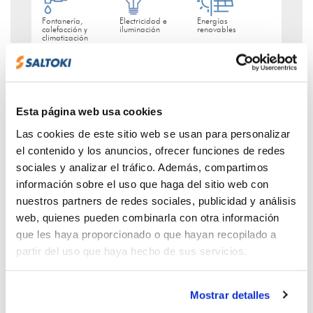
Fontanería,
Electricidad e
Energías
calefacción y
iluminación
renovables
climatización
Cómo llegar
Esta página web usa cookies
Las cookies de este sitio web se usan para personalizar
el contenido y los anuncios, ofrecer funciones de redes
sociales y analizar el tráfico. Además, compartimos
información sobre el uso que haga del sitio web con
nuestros partners de redes sociales, publicidad y análisis
web, quienes pueden combinarla con otra información
que les haya proporcionado o que hayan recopilado a
partir del uso que haya hecho de sus servicios.
ALCAÑIZ
Dirección:
Pol. Ind. La Laguna. C/Lorenzo
Mostrar detalles
Pardo, 10. 44600 Alcañiz - Teruel