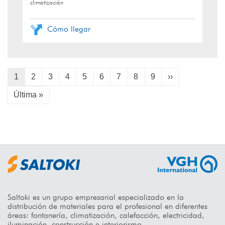
climatización
Cómo llegar
Paginación
Página
1
Page
2
Page
3
Page
4
Page
5
Page
6
Page
7
Page
8
Page
9
Siguiente
››
actual
página
Última
Última »
página
Saltoki es un grupo empresarial especializado en la
distribución de materiales para el profesional en diferentes
áreas: fontanería, climatización, calefacción, electricidad,