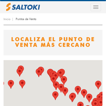
Pasar
al
Togg
contenido
navig
principal
Inicio
Puntos de Venta
LOCALIZA EL PUNTO DE
VENTA MÁS CERCANO