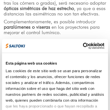
tras los córners o gradas), será necesario adoptar
ópticas simétricas de haz estrecho
, ya que a esas
distancias las asimétricas no son tan efectivas.
Complementariamente, es posible introducir
paralúmenes o viseras
en los proyectores para
mejorar el control lumínico.
Iluminancias y uniformidades
Se mantienen los criterios de iluminancia
Esta página web usa cookies
horizontal y vertical, y uniformidades en las áreas
Las cookies de este sitio web se usan para personalizar
principales de juego (PA). Al igual que la
el contenido y los anuncios, ofrecer funciones de redes
medición del deslumbramiento, se fija en
1,5m
de altura
sociales y analizar el tráfico. Además, compartimos
la medición de las iluminancias
verticales.
información sobre el uso que haga del sitio web con
nuestros partners de redes sociales, publicidad y análisis
Adicionalmente, se establece que la uniformidad
web, quienes pueden combinarla con otra información
media (U2) en el área total (TA) será de, al
que les haya proporcionado o que hayan recopilado a
menos,
un 75% de la del área principal (PA
); y