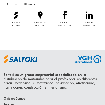
Page
9
Siguiente
››
Última
Última »
página
página
HAZTE
CENTROS
CANAL
CANAL
CLIENTE
SALTOKI
FACEBOOK
LINKEDIN
Saltoki es un grupo empresarial especializado en la
distribución de materiales para el profesional en diferentes
áreas: fontanería, climatización, calefacción, electricidad,
iluminación, construcción e interiorismo.
Quiénes Somos
Empleo