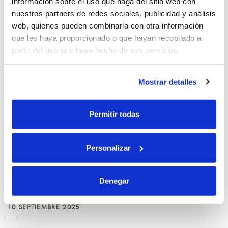
información sobre el uso que haga del sitio web con
Ha abierto sus puertas Saltoki-Massanella
nuestros partners de redes sociales, publicidad y análisis
Manacor, un nuevo punto de venta con el que
web, quienes pueden combinarla con otra información
seguiremos reforzando nuestro servicio en
que les haya proporcionado o que hayan recopilado a
Mallorca y con el que...
partir del uso que haya hecho de sus servicios.
+ SEGUIR LEYENDO
Mostrar detalles
Permitir todas
Personalizar
Denegar
10 SEPTIEMBRE 2025