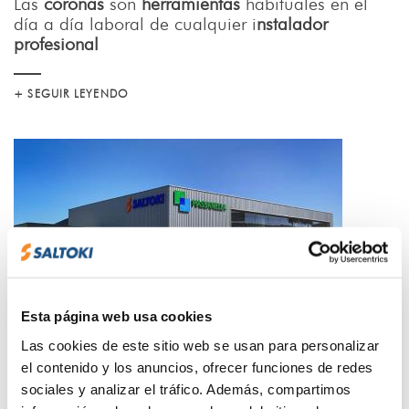
Las
coronas
son
herramientas
habituales en el
día a día laboral de cualquier i
nstalador
profesional
+ SEGUIR LEYENDO
Esta página web usa cookies
29 SEPTIEMBRE 2025
Las cookies de este sitio web se usan para personalizar
el contenido y los anuncios, ofrecer funciones de redes
AMPLIAMOS PRESENCIA EN MALLORCA
sociales y analizar el tráfico. Además, compartimos
CON UN NUEVO CENTRO EN MANACOR