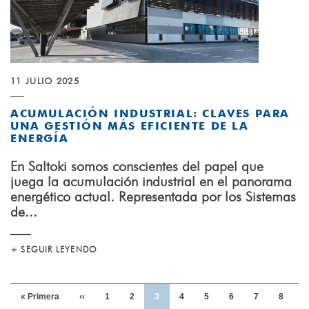
11 JULIO 2025
ACUMULACIÓN INDUSTRIAL: CLAVES PARA
UNA GESTIÓN MÁS EFICIENTE DE LA
ENERGÍA
En Saltoki somos conscientes del papel que
juega la acumulación industrial en el panorama
energético actual. Representada por los Sistemas
de...
+ SEGUIR LEYENDO
Paginación
Primera
« Primera
Página
‹‹
Page
1
Page
2
Página
3
Page
4
Page
5
Page
6
Page
7
Page
8
página
anterior
actual