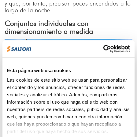
y que, por tanto, precisan pocos encendidos a lo
largo de la noche.
Conjuntos individuales con
dimensionamiento a medida
Esta página web usa cookies
Las cookies de este sitio web se usan para personalizar
el contenido y los anuncios, ofrecer funciones de redes
sociales y analizar el tráfico. Además, compartimos
información sobre el uso que haga del sitio web con
nuestros partners de redes sociales, publicidad y análisis
Las soluciones anteriores, pese a resolver parte
web, quienes pueden combinarla con otra información
de las limitaciones de los all-in-one, pueden no
que les haya proporcionado o que hayan recopilado a
garantizar la iluminación permanente (sin sensor
partir del uso que haya hecho de sus servicios.
de presencia) todas las noches del año.
En vías