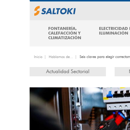
Pasar
al
contenido
principal
FONTANERÍA,
ELECTRICIDAD 
CALEFACCIÓN Y
ILUMINACIÓN
CLIMATIZACIÓN
Inicio
Hablamos de...
Seis claves para elegir correctam
Actualidad Sectorial