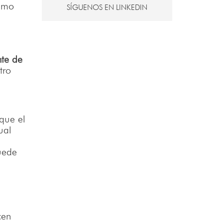
ismo
SÍGUENOS EN LINKEDIN
nte de
tro
 que el
ual
uede
cen