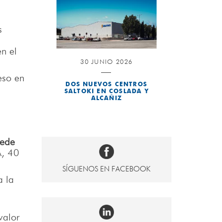
s
n el
30 JUNIO 2026
eso en
DOS NUEVOS CENTROS
SALTOKI EN COSLADA Y
ALCAÑIZ
uede
A, 40
SÍGUENOS EN FACEBOOK
a la
valor