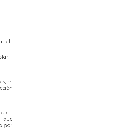
ar el
olar.
es, el
cción
 que
al que
o por