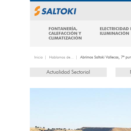
Pasar
al
contenido
principal
FONTANERÍA,
ELECTRICIDAD 
CALEFACCIÓN Y
ILUMINACIÓN
CLIMATIZACIÓN
Inicio
Hablamos de...
Abrimos Saltoki Vallecas, 7º pu
Actualidad Sectorial