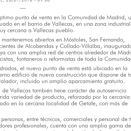
UE, 26/07/2018 - 09:00
éptimo punto de venta en la Comunidad de Madrid, 
tuado en el barrio de Vallecas, en una zona industria
uy cercana a Vallecas pueblo.
ya mantenemos abiertos en Móstoles, San Fernando,
cientes de Alcobendas y Collado-Villalba, inaugurado
a con una amplia red de centros alrededor de Madr
icistas, fontaneros o reformistas de toda la Comunida
drados, el nuevo punto de venta está ubicado en la
erno edificio de nueva construcción que dispone de 
talador, incluido un amplio aparcamiento gratuito.
l de Vallecas también tiene carácter de autoservicio
rida variedad de producto, reforzada por la cercanía
ituado en la cercana localidad de Getafe, con más de
personas, entre técnicos, comerciales y personal de 
adores profesionales, cuenta con una amplia gama de