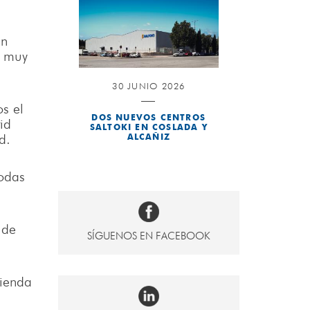
un
l muy
30 JUNIO 2026
s el
DOS NUEVOS CENTROS
id
SALTOKI EN COSLADA Y
d.
ALCAÑIZ
todas
 de
SÍGUENOS EN FACEBOOK
tienda