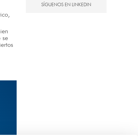
SÍGUENOS EN LINKEDIN
,
ico,
bien
 se
ertos
?