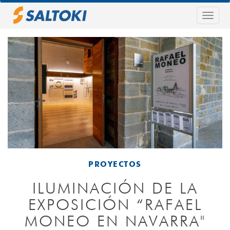
Pasar
al
Togg
contenido
navig
principal
PROYECTOS
ILUMINACIÓN DE LA
EXPOSICIÓN “RAFAEL
MONEO EN NAVARRA"