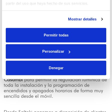
partir del uso que haya hecho de sus servicios.
Mostrar detalles
Permitir todas
Personalizar
Denegar
La instalación se completó con la adopción de
drivers regulables DALI y nodos de comunicación
Casambi
para permitir la regulación lumínica de
toda la instalación y la programación de
encendidos y apagados horarios de forma muy
sencilla desde el móvil.