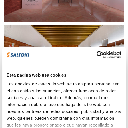
Esta página web usa cookies
Las cookies de este sitio web se usan para personalizar
el contenido y los anuncios, ofrecer funciones de redes
La
iluminación con tira led continua
utilizada
sociales y analizar el tráfico. Además, compartimos
permite el bañado de superficies verticales con
información sobre el uso que haga del sitio web con
artefactos de
fácil instalación, integración y
orientación
, gracias el elevado portfolio de
nuestros partners de redes sociales, publicidad y análisis
fuentes de luz disponible, así como de perfiles y
web, quienes pueden combinarla con otra información
sistemas de sujeción.
que les haya proporcionado o que hayan recopilado a