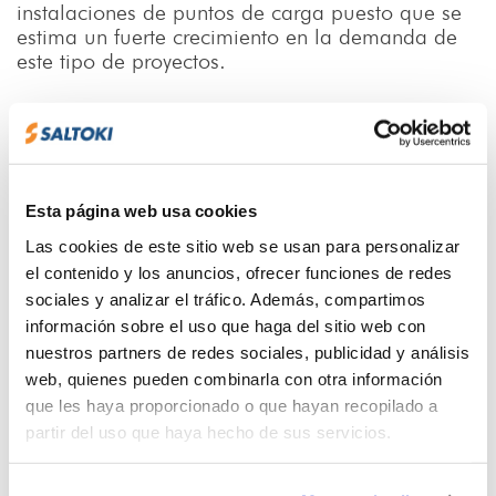
instalaciones de puntos de carga puesto que se
estima un fuerte crecimiento en la demanda de
este tipo de proyectos.
¿Eres profesional del sector de la
construcción, fontanería o
Esta página web usa cookies
electricidad?
Las cookies de este sitio web se usan para personalizar
Solicita tu alta como cliente del Grupo
el contenido y los anuncios, ofrecer funciones de redes
Saltoki.
sociales y analizar el tráfico. Además, compartimos
información sobre el uso que haga del sitio web con
nuestros partners de redes sociales, publicidad y análisis
CONTACTAR
web, quienes pueden combinarla con otra información
que les haya proporcionado o que hayan recopilado a
partir del uso que haya hecho de sus servicios.
ÚLTIMOS POSTS