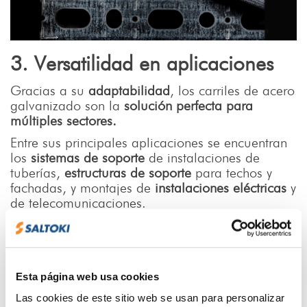
3. Versatilidad en aplicaciones
Gracias a su
adaptabilidad
, los carriles de acero
galvanizado son la
solución perfecta para
múltiples sectores.
Entre sus principales aplicaciones se encuentran
los
sistemas de soporte
de instalaciones de
tuberías,
estructuras de soporte
para techos y
fachadas, y montajes de
instalaciones eléctricas
y
de telecomunicaciones.
La capacidad de estos carriles para soportar
cargas dinámicas y estáticas, junto con su alta
resistencia a agentes corrosivos y atmosféricos, y
la gran gama de accesorios compatibles, los
Esta página web usa cookies
convierte en la opción ideal para proyectos de
Las cookies de este sitio web se usan para personalizar
interior y exterior.