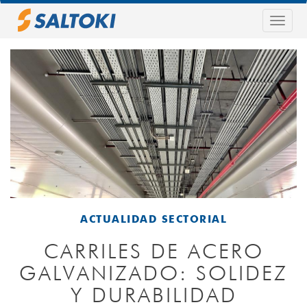
Pasar
al
Togg
contenido
navig
principal
ACTUALIDAD SECTORIAL
CARRILES DE ACERO
GALVANIZADO: SOLIDEZ
Y DURABILIDAD