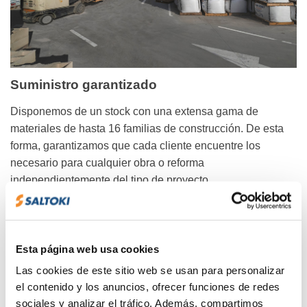
Suministro garantizado
Disponemos de un stock con una extensa gama de
materiales de hasta 16 familias de construcción. De esta
forma, garantizamos que cada cliente encuentre los
necesario para cualquier obra o reforma
independientemente del tipo de proyecto.
Drive In ya está instalado en nuestros centros de
Pamplona (Dicona), Vitoria, Igualada, Santander, Valencia,
Móstoles y Getafe. Se espera que este sistema se vaya
Esta página web usa cookies
implantando en más centros, como en Zaragoza, donde
Las cookies de este sitio web se usan para personalizar
llegará a final de año.
el contenido y los anuncios, ofrecer funciones de redes
sociales y analizar el tráfico. Además, compartimos