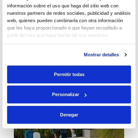
información sobre el uso que haga del sitio web con
nuestros partners de redes sociales, publicidad y análisis
¿Eres profesional del sector de la
web, quienes pueden combinarla con otra información
construcción, fontanería o
que les haya proporcionado o que hayan recopilado a
electricidad?
partir del uso que haya hecho de sus servicios.
Solicita tu alta como cliente del Grupo
Saltoki.
Mostrar detalles
CONTACTAR
Permitir todas
ÚLTIMOS POSTS
Personalizar
Denegar