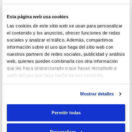
no en el largo plazo. A partir de los 40 grados
de temperatura exterior se detectan las pérdidas.
Esta página web usa cookies
Trabajo en altas cargas
. Diferentes estudios
señalan la pérdida de capacidad por cargar, de
Las cookies de este sitio web se usan para personalizar
forma reiterada, a elevadas potencias.
el contenido y los anuncios, ofrecer funciones de redes
sociales y analizar el tráfico. Además, compartimos
Para evitar esta degradación, los fabricantes de
información sobre el uso que haga del sitio web con
vehículos eléctricos optan por diferentes sistemas
para refrigerar las baterías. Vale la pena tener en
nuestros partners de redes sociales, publicidad y análisis
cuenta que
las cargas rápidas son soluciones de
web, quienes pueden combinarla con otra información
oportunidad; en ningún caso deben ser la carga
que les haya proporcionado o que hayan recopilado a
habitual
. Por tanto, es recomendable que la
partir del uso que haya hecho de sus servicios.
carga se realice de forma lenta, en cargadores
de modo 3 donde no se superen los 32 A por
fase en corriente alterna.
Mostrar detalles
Permitir todas
Personalizar