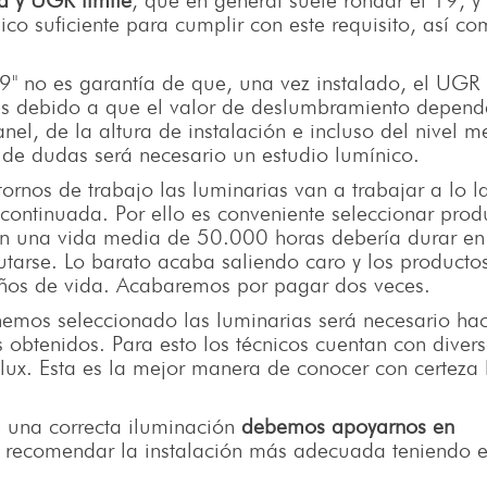
ad y UGR límite
, que en general suele rondar el 19, y
ico suficiente para cumplir con este requisito, así c
 no es garantía de que, una vez instalado, el UGR
 debido a que el valor de deslumbramiento depend
nel, de la altura de instalación e incluso del nivel m
 de dudas será necesario un estudio lumínico.
tornos de trabajo las luminarias van a trabajar a lo l
ontinuada. Por ello es conveniente seleccionar prod
on una vida media de 50.000 horas debería durar en
utarse. Lo barato acaba saliendo caro y los producto
años de vida. Acabaremos por pagar dos veces.
hemos seleccionado las luminarias será necesario ha
es obtenidos. Para esto los técnicos cuentan con diver
ux. Esta es la mejor manera de conocer con certeza 
de una correcta iluminación
debemos apoyarnos en
recomendar la instalación más adecuada teniendo 