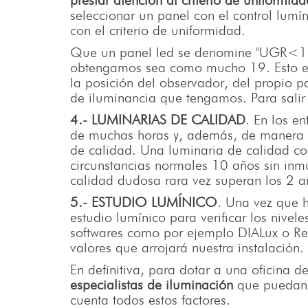
prestar atención al criterio de uniformid
seleccionar un panel con el control lumín
con el criterio de uniformidad.
Que un panel led se denomine "UGR<19"
obtengamos sea como mucho 19. Esto es
la posición del observador, del propio pa
de iluminancia que tengamos. Para salir
4.- LUMINARIAS DE CALIDAD
. En los en
de muchas horas y, además, de manera c
de calidad. Una luminaria de calidad c
circunstancias normales 10 años sin inm
calidad dudosa rara vez superan los 2 
5.- ESTUDIO LUMÍNICO
. Una vez que 
estudio lumínico para verificar los nivel
softwares como por ejemplo DIALux o Rel
valores que arrojará nuestra instalación.
En definitiva, para dotar a una oficina 
especialistas de iluminación
que puedan 
cuenta todos estos factores.