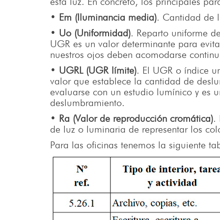
esta luz. En concreto, los principales pa
•
Em (Iluminancia media)
. Cantidad de l
•
Uo (Uniformidad)
. Reparto uniforme de 
UGR es un valor determinante para evit
nuestros ojos deben acomodarse continua
•
UGRL (UGR límite)
. El UGR o índice u
valor que establece la cantidad de desl
evaluarse con un estudio lumínico y es 
deslumbramiento.
•
Ra (Valor de reproducción cromática)
.
de luz o luminaria de representar los co
Para las oficinas tenemos la siguiente 