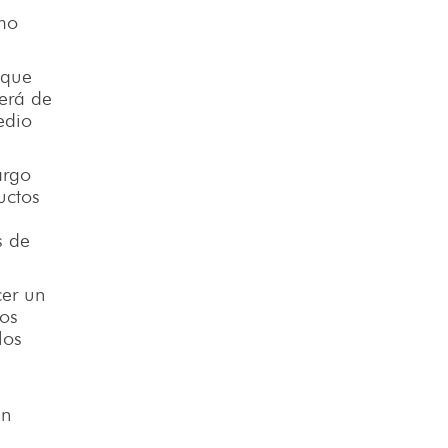
omo
 que
erá de
edio
argo
uctos
s de
cer un
sos
los
en