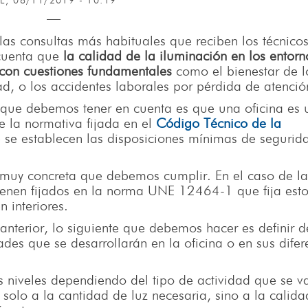
IE, 08/11/2019 - 10:19
las consultas más habituales que reciben los técnico
 cuenta que
la calidad de la iluminación en los entorn
 con cuestiones fundamentales
como el bienestar de l
ad, o los accidentes laborales por pérdida de atenció
 que debemos tener en cuenta es que una oficina es 
e la normativa fijada en el
Código Técnico de la
se establecen las disposiciones mínimas de segurid
muy concreta que debemos cumplir. En el caso de la
z vienen fijados en la norma UNE 12464-1 que fija est
 interiores.
 anterior, lo siguiente que debemos hacer es definir d
des que se desarrollarán en la oficina o en sus difer
iveles dependiendo del tipo de actividad que se v
 solo a la cantidad de luz necesaria, sino a la calid