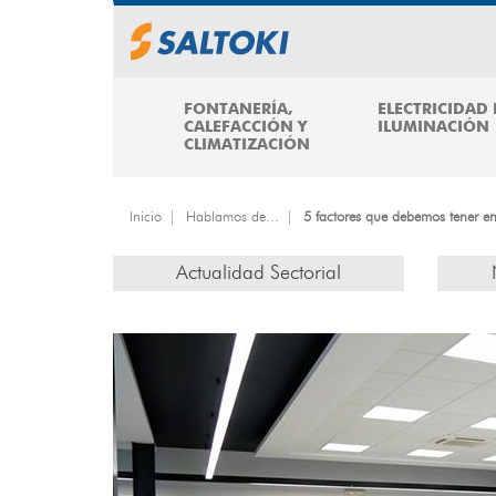
Pasar
al
contenido
principal
FONTANERÍA,
ELECTRICIDAD 
CALEFACCIÓN Y
ILUMINACIÓN
CLIMATIZACIÓN
Inicio
Hablamos de...
5 factores que debemos tener en
Actualidad Sectorial