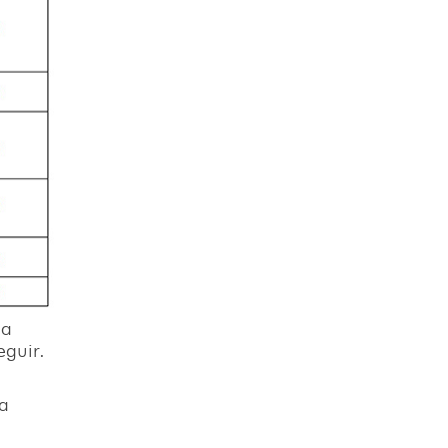
na
eguir.
la