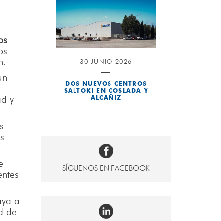
s
os
os
n.
30 JUNIO 2026
un
DOS NUEVOS CENTROS
SALTOKI EN COSLADA Y
ad y
ALCAÑIZ
s
os
e
SÍGUENOS EN FACEBOOK
entes
aya a
ad de