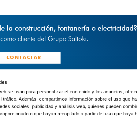
de la construcción, fontanería o electricidad
a como cliente del Grupo Saltoki.
CONTACTAR
ies
web se usan para personalizar el contenido y los anuncios, ofrec
Quiénes Som
Saltoki es un grupo empresarial
el tráfico. Además, compartimos información sobre el uso que ha
especializado en la distribución de
Empleo
edes sociales, publicidad y análisis web, quienes pueden combin
materiales para el profesional en
Aviso Legal
diferentes áreas: fontanería, climatización,
proporcionado o que hayan recopilado a partir del uso que haya
calefacción, electricidad, iluminación,
Política de Pr
construcción e interiorismo.
Política de Co
Canal de Den