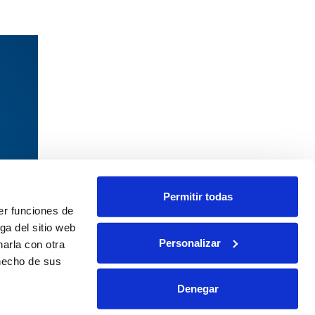
?
Permitir todas
er funciones de
os
ga del sitio web
Personalizar
arla con otra
 hecho de sus
ivacidad
Denegar
okies
uncias