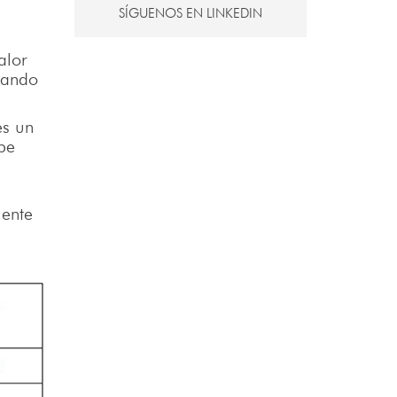
SÍGUENOS EN LINKEDIN
alor
uando
es un
be
uente