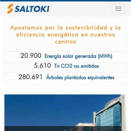
Pasar
al
Togg
contenido
navig
principal
Apostamos por la sostenibilidad y la
eficiencia energética en nuestros
centros
20.900
Energía solar generada (MWh)
5.610
Tn CO2 no emitidas
280.691
Árboles plantados equivalentes