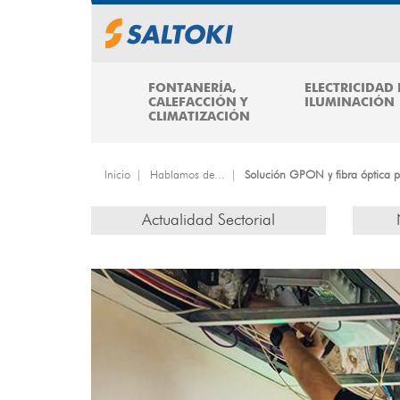
Pasar
al
contenido
principal
FONTANERÍA,
ELECTRICIDAD 
CALEFACCIÓN Y
ILUMINACIÓN
CLIMATIZACIÓN
Inicio
Hablamos de...
Solución GPON y fibra óptica pr
Actualidad Sectorial