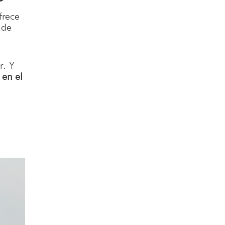
frece
 de
r. Y
en el