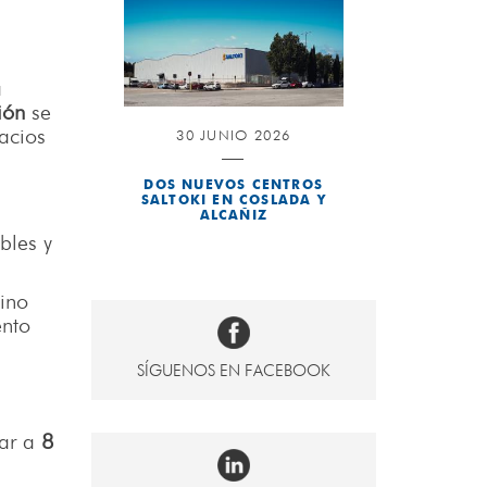
a
ión
se
acios
30 JUNIO 2026
DOS NUEVOS CENTROS
SALTOKI EN COSLADA Y
ALCAÑIZ
bles y
sino
ento
SÍGUENOS EN FACEBOOK
tar a
8