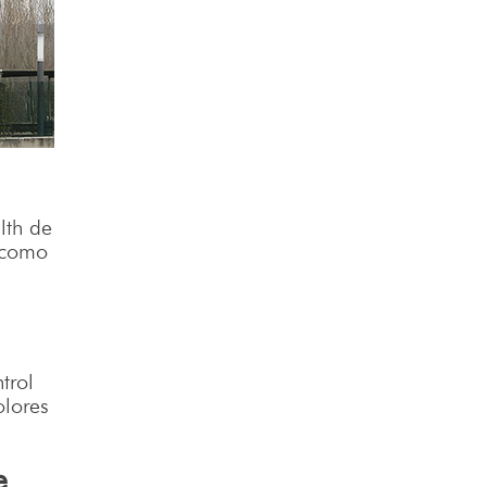
lth de
n como
trol
olores
je