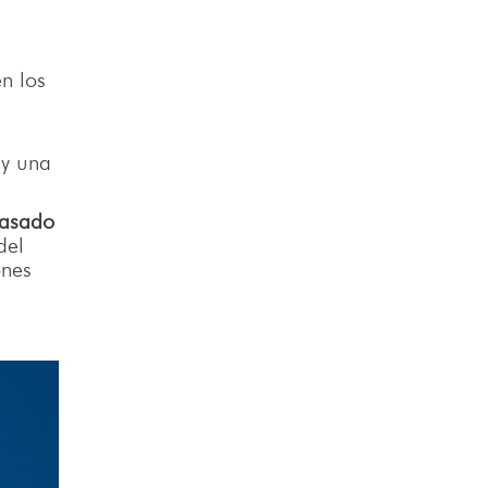
e
n los
 y una
basado
del
ones
?