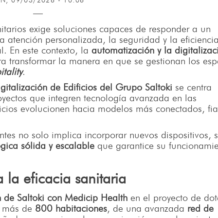
N, 09/03/2026 - 10:06
nitarios exige soluciones capaces de responder a un
 atención personalizada, la seguridad y la eficienci
l. En este contexto, la
automatización y la digitalizac
ra transformar la manera en que se gestionan los esp
itality
.
gitalización de Edificios del Grupo Saltoki
se centra
oyectos que integren tecnología avanzada en las
ificios evolucionen hacia modelos más conectados, fia
.
ntes no solo implica incorporar nuevos dispositivos, 
ógica sólida y escalable
que garantice su funcionami
a la eficacia sanitaria
 de Saltoki con Medicip Health
en el proyecto de do
n más de
800 habitaciones
, de una avanzada
red de