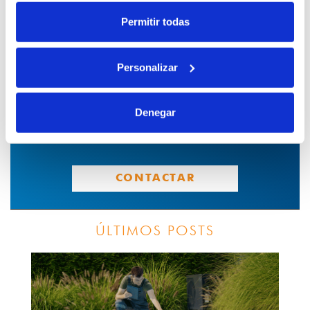
Permitir todas
¿Eres profesional del sector de la
Personalizar
construcción, fontanería o
electricidad?
Denegar
Solicita tu alta como cliente del Grupo
Saltoki.
CONTACTAR
ÚLTIMOS POSTS