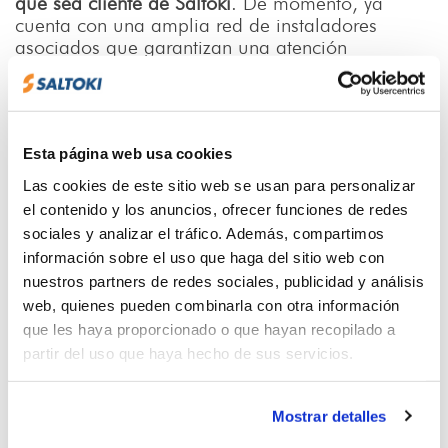
que sea cliente de Saltoki
. De momento, ya
cuenta con una amplia red de instaladores
asociados que garantizan una atención
personalizada, cercana y de proximidad a los
usuarios finales, otro de los valores en los que se
sustenta el proyecto.
Para dar soporte al nuevo servicio,
hemos
Esta página web usa cookies
reforzado en los últimos meses el equipo técnico
Las cookies de este sitio web se usan para personalizar
de todos nuestros centros
con la incorporación
el contenido y los anuncios, ofrecer funciones de redes
de especialistas en fotovoltaica, plenamente
formados para ayudar a los profesionales en la
sociales y analizar el tráfico. Además, compartimos
búsqueda de la mejor solución para sus
información sobre el uso que haga del sitio web con
instalaciones.
nuestros partners de redes sociales, publicidad y análisis
web, quienes pueden combinarla con otra información
Con MySolarEnergy, continuamos con nuestra
que les haya proporcionado o que hayan recopilado a
apuesta por las energías renovables y la
sostenibilidad
, manteniendo nuestra filosofía de
partir del uso que haya hecho de sus servicios.
ofrecer servicios diferenciales al profesional.
Para más información, contáctanos en el
900
Mostrar detalles
333 888
.