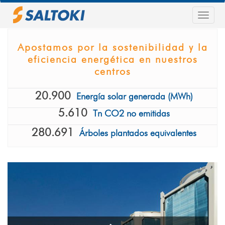
Pasar
al
Togg
contenido
navig
principal
Apostamos por la sostenibilidad y la
eficiencia energética en nuestros
centros
20.900
Energía solar generada (MWh)
5.610
Tn CO2 no emitidas
280.691
Árboles plantados equivalentes