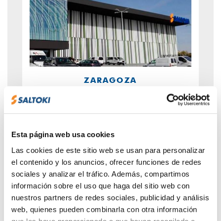
ZARAGOZA
Dirección:
Pol. Cogullada. Avda. Alcalde
Caballero, 16. 50014 Zaragoza - Zaragoza
Teléfono:
976 472 500
Esta página web usa cookies
Teléfono pedidos:
900 11 11 88
Las cookies de este sitio web se usan para personalizar
Horario:
L-V: 06:30 a 19:30h
el contenido y los anuncios, ofrecer funciones de redes
Sábado: 08:00 a 13:00h
sociales y analizar el tráfico. Además, compartimos
información sobre el uso que haga del sitio web con
nuestros partners de redes sociales, publicidad y análisis
web, quienes pueden combinarla con otra información
Fontanería,
Electricidad e
Energías
calefacción y
iluminación
renovables
que les haya proporcionado o que hayan recopilado a