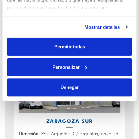
climatización
partir del uso que haya hecho de sus servicios.
Saltoki Home
Mostrar detalles
Cómo llegar
Permitir todas
Personalizar
Denegar
ZARAGOZA SUR
Dirección:
Pol. Argualas. C/ Argualas, nave 16.