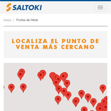
Pasar
al
Togg
contenido
navig
principal
Inicio
Puntos de Venta
LOCALIZA EL PUNTO DE
VENTA MÁS CERCANO