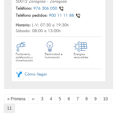
50012 Zaragoza - Zaragoza
Teléfono:
976 306 050
Teléfono pedidos:
900 11 11 88
Horario:
L-V: 07:30 a 19:30h
Sábado: 08:00 a 13:00h
Fontanería,
Electricidad e
Energías
calefacción y
iluminación
renovables
climatización
Cómo llegar
Paginación
Primera
« Primera
Página
‹‹
Page
3
Page
4
Page
5
Page
6
Page
7
Page
8
Page
9
Page
10
página
anterior
Página
11
actual