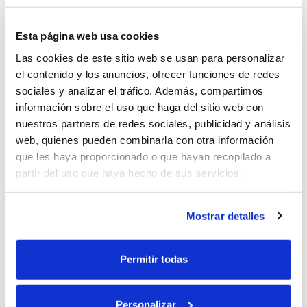
adecuada acreditación y actualización de los
profesionales del sector.
Esta página web usa cookies
Con esta apertura, reafirmamos nuestro
Las cookies de este sitio web se usan para personalizar
compromiso con el instalador compostelano
,
apostando por un modelo de servicio basado en
el contenido y los anuncios, ofrecer funciones de redes
la cercanía, la especialización técnica y la
sociales y analizar el tráfico. Además, compartimos
disponibilidad inmediata de producto.
información sobre el uso que haga del sitio web con
nuestros partners de redes sociales, publicidad y análisis
El punto de venta en Santiago se incorpora a los
web, quienes pueden combinarla con otra información
cuatro que ya disponemos Galicia, en A Coruña,
Vigo, Ourense y Monforte de Lemos.
que les haya proporcionado o que hayan recopilado a
partir del uso que haya hecho de sus servicios.
Mostrar detalles
¿Eres profesional del sector de la
construcción, fontanería o
Permitir todas
electricidad?
Solicita tu alta como cliente del Grupo
Saltoki.
Personalizar